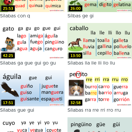
Sílabas con q
Sílbas ge gi
Sílabas ga gue gui go gu
Sílabas lla lle lli llo llu
Sílabas gue gui
Sílabas rra rre rri rro rru