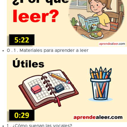
0
.
1
.
Materiales para aprender a leer
1
.
¿Cómo suenan las vocales?