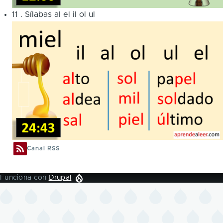
11
.
Sílabas al el il ol ul
Canal RSS
Funciona con
Drupal