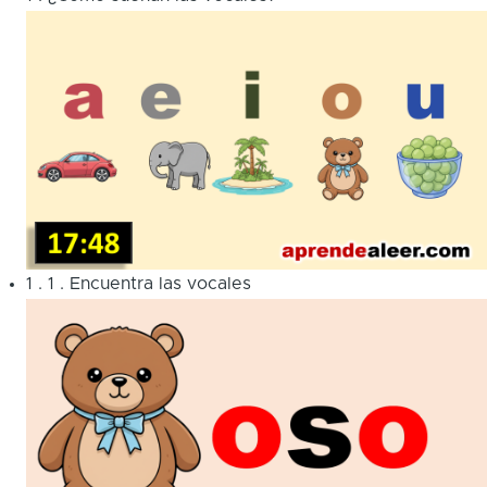
1
.
1
.
Encuentra las vocales