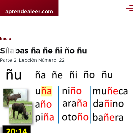
Pasar al contenido principal
Me
aprendealeer.com
Inicio
Sobrescribir
Sílabas ña ñe ñi ño ñu
enlaces
Parte 2
.
Lección Número:
22
de
ayuda
a
la
navegación