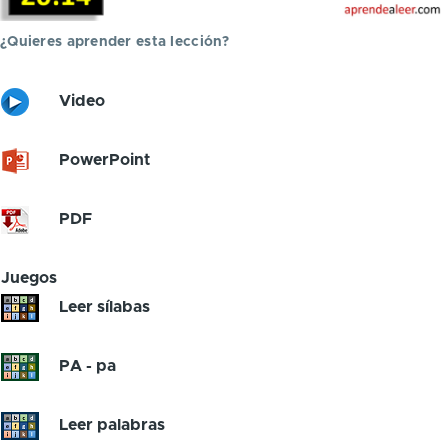
¿Quieres aprender esta lección?
Video
PowerPoint
PDF
Juegos
Leer sílabas
PA - pa
Leer palabras