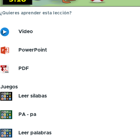
¿Quieres aprender esta lección?
Video
PowerPoint
PDF
Juegos
Leer sílabas
PA - pa
Leer palabras