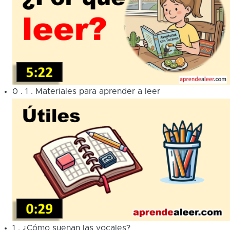
0
.
1
.
Materiales para aprender a leer
1
.
¿Cómo suenan las vocales?