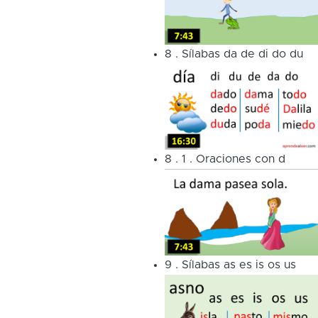
8
.
Sílabas da de di do du
8
.
1
.
Oraciones con d
9
.
Sílabas as es is os us