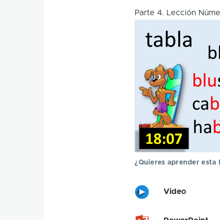
ayuda
Parte 4
.
Lección Núme
a
la
navegaci
¿Quieres aprender esta 
Video