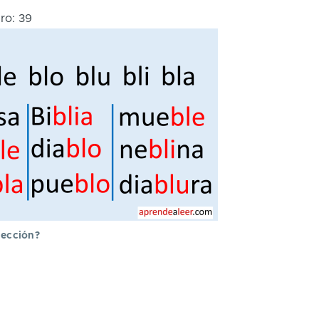
ro:
39
ón
lección?