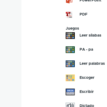
PowerPoint
PDF
Juegos
Leer sílabas
PA - pa
Leer palabras
Escoger
Escribir
Dictado