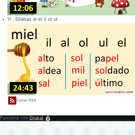
11
.
Sílabas al el il ol ul
Canal RSS
Funciona con
Drupal