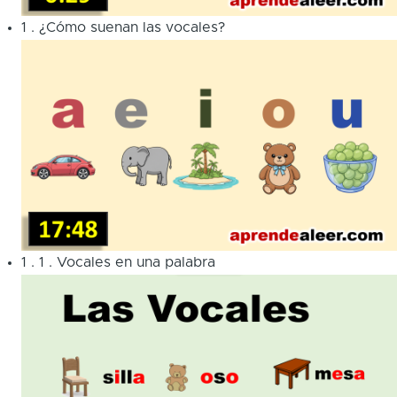
1
.
¿Cómo suenan las vocales?
1
.
1
.
Vocales en una palabra