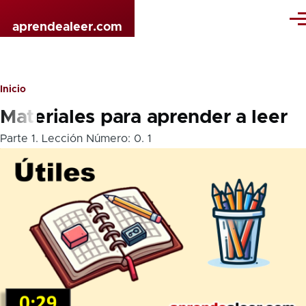
Pasar al contenido principal
Me
aprendealeer.com
Inicio
Sobrescribir
Materiales para aprender a leer
enlaces
Parte 1
.
Lección Número:
0
.
1
de
ayuda
a
la
navegación