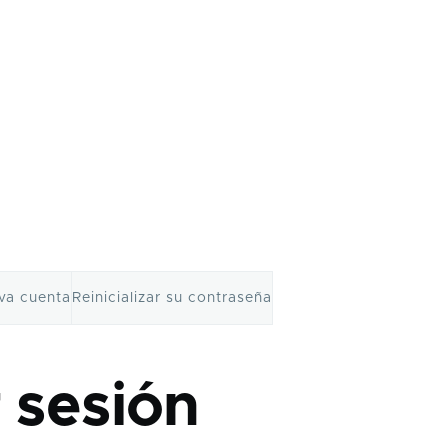
va cuenta
Reinicializar su contraseña
bir
s
r sesión