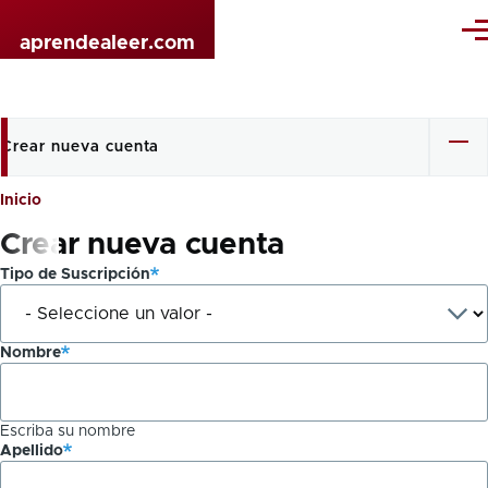
Pasar al contenido principal
Me
aprendealeer.com
Crear nueva cuenta
Solapas
principales
Inicio
Sobrescribir
Crear nueva cuenta
enlaces
Tipo de Suscripción
de
ayuda
Nombre
a
la
Escriba su nombre
navegación
Apellido