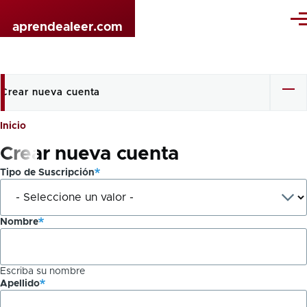
Pasar al contenido principal
Me
aprendealeer.com
Crear nueva cuenta
Solapas
principales
Inicio
Sobrescribir
Crear nueva cuenta
enlaces
Tipo de Suscripción
de
ayuda
Nombre
a
la
Escriba su nombre
navegación
Apellido